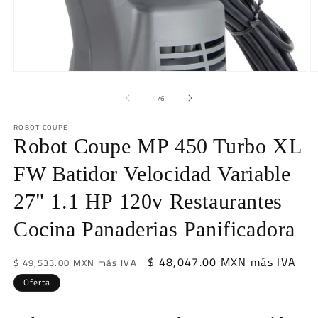
Abrir
Ab
elemento
e
multimedia
m
de
1
/
6
1
2
en
e
ROBOT COUPE
una
u
ventana
Robot Coupe MP 450 Turbo XL
v
modal
m
FW Batidor Velocidad Variable
27" 1.1 HP 120v Restaurantes
Cocina Panaderias Panificadora
Precio
Precio
$ 48,047.00 MXN más IVA
$ 49,533.00 MXN más IVA
habitual
de
Oferta
oferta