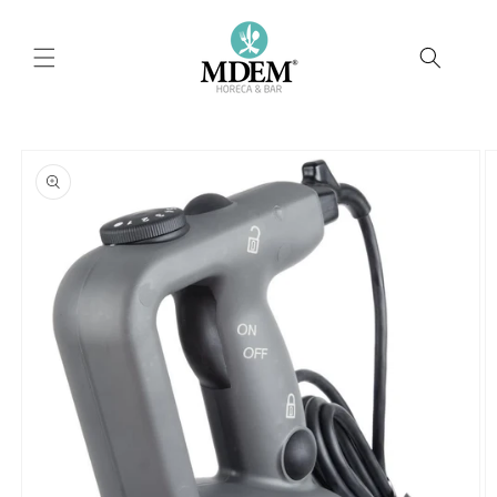
Ir
directamente
al contenido
Ir
directamente
a la
información
del producto