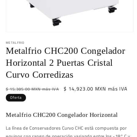
Abrir
elemento
METALFRIO
multimedia
1
Metalfrio CHC200 Congelador
en
una
Horizontal 2 Puertas Cristal
ventana
modal
Curvo Corredizas
Precio
Precio
$ 14,923.00 MXN más IVA
$ 15,385.00 MXN más IVA
habitual
de
Oferta
oferta
Metalfrio CHC200 Congelador Horizontal
La línea de Conservadores Curvo CHC está compuesta por
equipos con rango de operación variando entre los
-18° C y