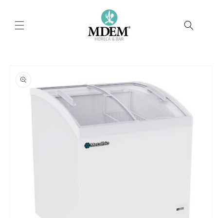
Ir
directamente
al contenido
Ir
directamente
a la
información
del producto